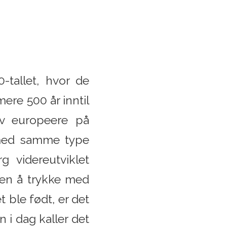
-tallet, hvor de
ere 500 år inntil
av europeere på
r med samme type
g videreutviklet
ten å trykke med
 ble født, er det
 i dag kaller det