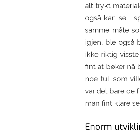
alt trykt materi
også kan se i s
samme måte som 
igjen, ble også
ikke riktig viss
fint at bøker nå
noe tull som vi
var det bare de
man fint klare se
Enorm utvikl