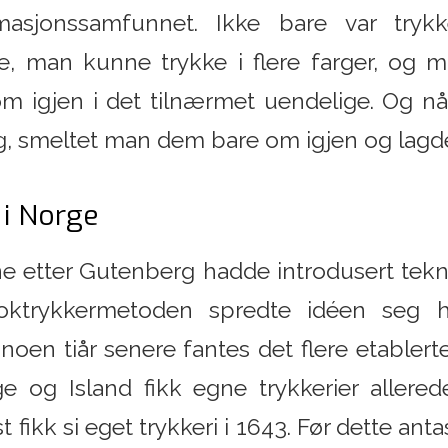
asjonssamfunnet. Ikke bare var tryk
ere, man kunne trykke i flere farger, og
 igjen i det tilnærmet uendelige. Og når
nlig, smeltet man dem bare om igjen og lagd
 i Norge
e etter Gutenberg hadde introdusert tek
ktrykkermetoden spredte idéen seg hu
oen tiår senere fantes det flere etablerte
e og Island fikk egne trykkerier allerede
fikk si eget trykkeri i 1643. Før dette antas