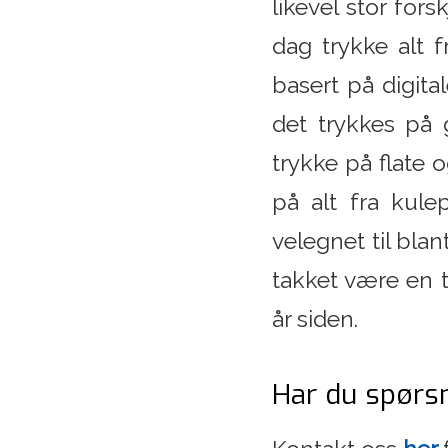
likevel stor for
dag trykke alt f
basert på digita
det trykkes på 
trykke på flate 
på alt fra kule
velegnet til bla
takket være en 
år siden.
Har du spørs