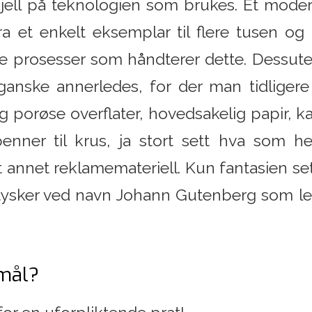
skjell på teknologien som brukes. Et moder
ra et enkelt eksemplar til flere tusen o
le prosesser som håndterer dette. Dessut
ganske annerledes, for der man tidligere 
og porøse overflater, hovedsakelig papir, 
penner til krus, ja stort sett hva som h
nt annet reklamemateriell. Kun fantasien set
tysker ved navn Johann Gutenberg som le
mål?