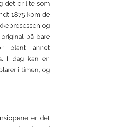
 det er lite som
undt 1875 kom de
rykkeprosessen og
original på bare
or blant annet
s. I dag kan en
larer i timen, og
nsippene er det