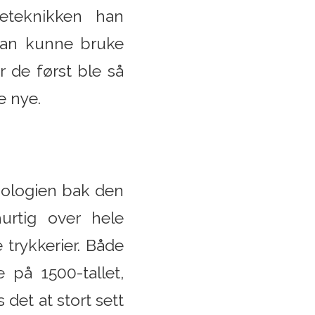
keteknikken han
 man kunne bruke
 de først ble så
e nye.
nologien bak den
rtig over hele
 trykkerier. Både
 på 1500-tallet,
 det at stort sett