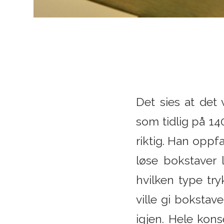
Det sies at det
som tidlig på 14
riktig. Han oppf
løse bokstaver 
hvilken type tr
ville gi bokstav
igjen. Hele kon