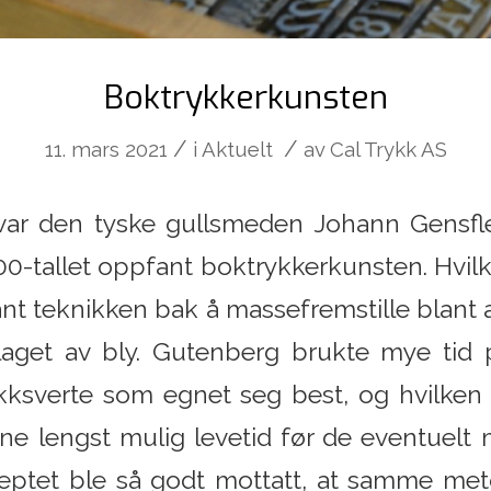
Boktrykkerkunsten
/
/
11. mars 2021
i
Aktuelt
av
Cal Trykk AS
 var den tyske gullsmeden Johann Gensf
00-tallet oppfant boktrykkerkunsten. Hvilke
ant teknikken bak å massefremstille blan
laget av bly. Gutenberg brukte mye tid 
ykksverte som egnet seg best, og hvilken
ene lengst mulig levetid før de eventuel
septet ble så godt mottatt, at samme meto