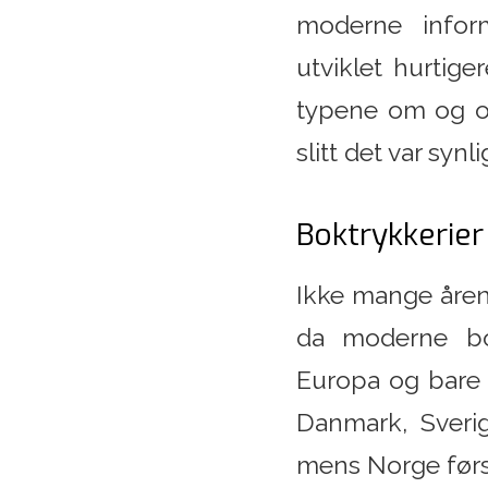
moderne inform
utviklet hurtig
typene om og om
slitt det var sy
Boktrykkerier
Ikke mange åren
da moderne bo
Europa og bare n
Danmark, Sverig
mens Norge først 