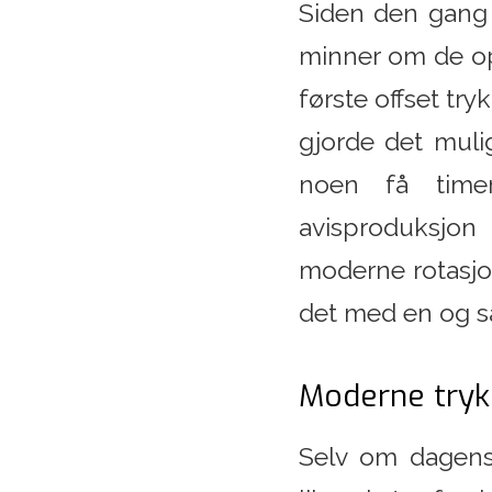
Siden den gang 
minner om de op
første offset tr
gjorde det muli
noen få timer
avisproduksjon
moderne rotasjon
det med en og s
Moderne tryk
Selv om dagens