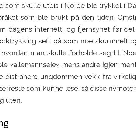
ale som skulle utgis i Norge ble trykket i
pråket som ble brukt på den tiden. Omstr
dagens internett, og fjernsynet før det 
 boktrykking sett på som noe skummelt o
te hvordan man skulle forholde seg til. N
 ble «allemannseie» mens andre igjen ment
lle distrahere ungdommen vekk fra virkeli
 færreste som kunne lese, så disse nymote
g uten.
ing