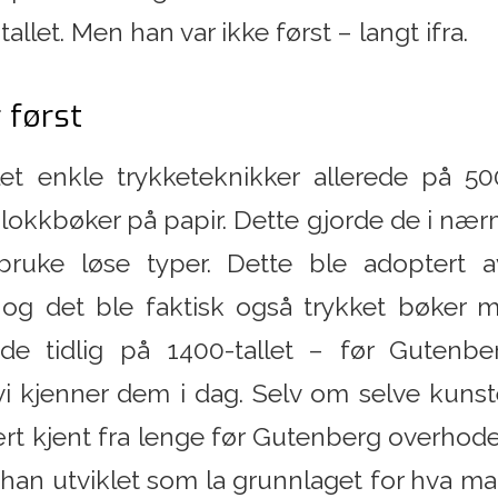
allet. Men han var ikke først – langt ifra.
 først
let enkle trykketeknikker allerede på 500
blokkbøker på papir. Dette gjorde de i nærm
ruke løse typer. Dette ble adoptert 
e og det ble faktisk også trykket bøke
ede tidlig på 1400-tallet – før Gutenber
 vi kjenner dem i dag. Selv om selve kuns
rt kjent fra lenge før Gutenberg overhodet
han utviklet som la grunnlaget for hva man