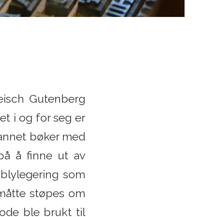
leisch Gutenberg
t i og for seg er
t annet bøker med
på å finne ut av
 blylegering som
t måtte støpes om
de ble brukt til