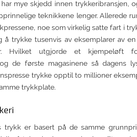
har mye skjedd innen trykkeribransjen, og
prinnelige teknikkene lenger. Allerede r
ykkpressene, noe som virkelig satte fart i t
g å trykke tusenvis av eksemplarer av en 
. Hvilket utgjorde et kjempeløft f
 og de første magasinene så dagens ly
spresse trykke opptil to millioner eksemp
amme trykkplate.
keri
 trykk er basert på de samme grunnpri