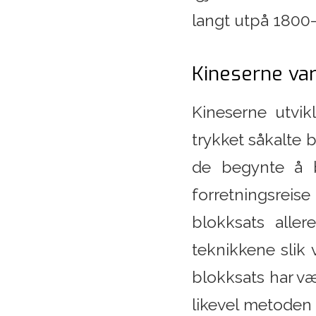
langt utpå 1800-t
Kineserne var
Kineserne utvik
trykket såkalte 
de begynte å b
forretningsreis
blokksats aller
teknikkene slik
blokksats har væ
likevel metoden 