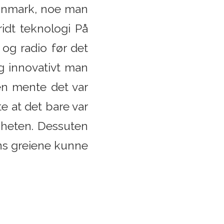
 Danmark, noe man
idt teknologi På
og radio før det
g innovativt man
oen mente det var
e at det bare var
gheten. Dessuten
ns greiene kunne