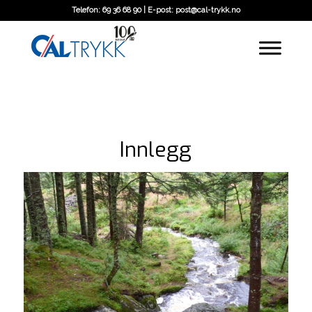
Telefon: 69 36 68 90 | E-post: post@cal-trykk.no
Innlegg