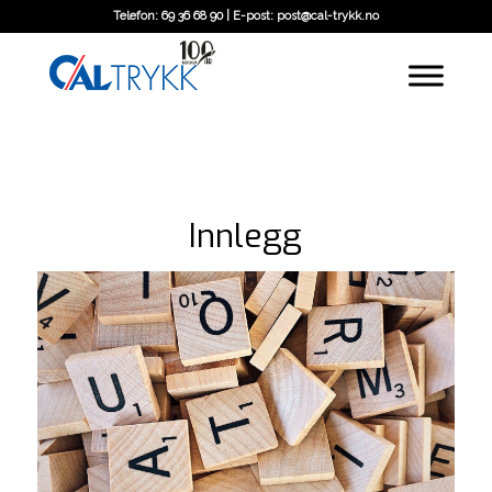
Telefon: 69 36 68 90 | E-post: post@cal-trykk.no
Innlegg